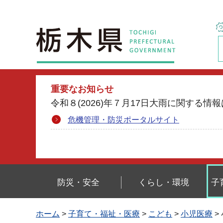
栃木県
重要なお知らせ
令和８(2026)年７月17日大雨に関す
危機管理・防災ポータルサイト
防災・安全
くらし・環境
子
ホーム
>
子育て・福祉・医療
>
こども
>
小児医療
>