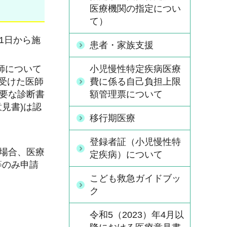
医療機関の指定につい
て）
1日から施
患者・家族支援
師について
小児慢性特定疾病医療
を受けた医師
費に係る自己負担上限
必要な診断書
額管理票について
見書)は認
移行期医療
登録者証（小児慢性特
る場合、医療
定疾病）について
等のみ申請
こども救急ガイドブッ
ク
令和5（2023）年4月以