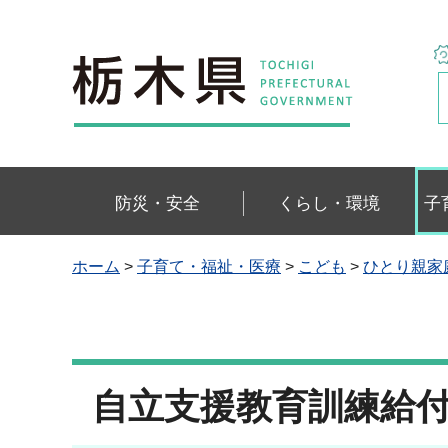
栃木県
防災・安全
くらし・環境
子
ホーム
>
子育て・福祉・医療
>
こども
>
ひとり親家
自立支援教育訓練給