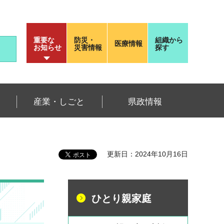
重要な
防災・
組織から
医療情報
お知らせ
災害情報
探す
産業・しごと
県政情報
更新日：2024年10月16日
ひとり親家庭