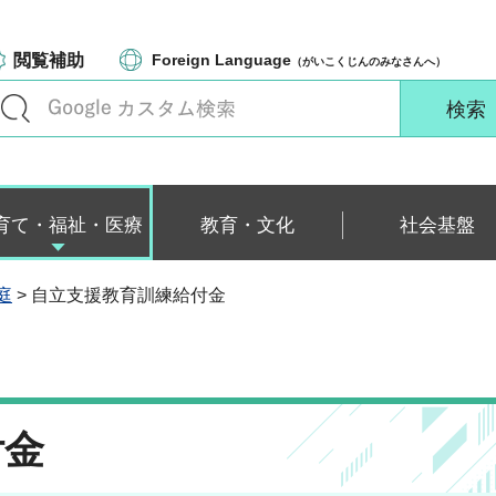
閲覧補助
Foreign Language
（がいこくじんのみなさんへ）
育て・福祉・医療
教育・文化
社会基盤
庭
> 自立支援教育訓練給付金
付金