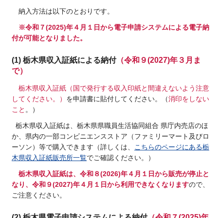
納入方法は以下のとおりです。
※令和７(2025)年４月１日から電子申請システムによる電子納
付が可能となりました。
(1) 栃木県収入証紙による納付
（令和９(2027)年３月ま
で）
栃木県収入証紙（国で発行する収入印紙と間違えないよう注意
してください。）
を申請書に貼付してください。（
消印をしない
こと
。）
栃木県収入証紙は、栃木県県職員生活協同組合 県庁内売店のほ
か、県内の一部コンビニエンスストア（ファミリーマート及びロ
ーソン）等で購入できます（詳しくは、
こちらのページにある栃
木県収入証紙販売所一覧
でご確認ください。）
栃木県収入証紙は、令和８(2026)年４月１日から販売が停止と
なり、令和９(2027)年４月１日から利用できなくなります
ので、
ご注意ください。
(2) 栃木県電子申請システムによる納付
（令和７(2025)年