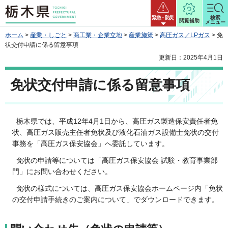
栃木県
緊急・防災
検索
閲覧補助
メニュー
ホーム
>
産業・しごと
>
商工業・企業立地
>
産業施策
>
高圧ガス／LPガス
> 免
状交付申請に係る留意事項
更新日：2025年4月1日
免状交付申請に係る留意事項
栃木県では、平成12年4月1日から、高圧ガス製造保安責任者免
状、高圧ガス販売主任者免状及び液化石油ガス設備士免状の交付
事務を「高圧ガス保安協会」へ委託しています。
免状の申請等については「高圧ガス保安協会 試験・教育事業部
門」にお問い合わせください。
免状の様式については、高圧ガス保安協会ホームページ内「免状
の交付申請手続きのご案内について」でダウンロードできます。