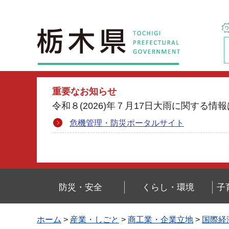
栃木県
重要なお知らせ
令和８(2026)年７月17日大雨に関す
危機管理・防災ポータルサイト
防災・安全
くらし・環境
子
ホーム
>
産業・しごと
>
商工業・企業立地
>
国際経