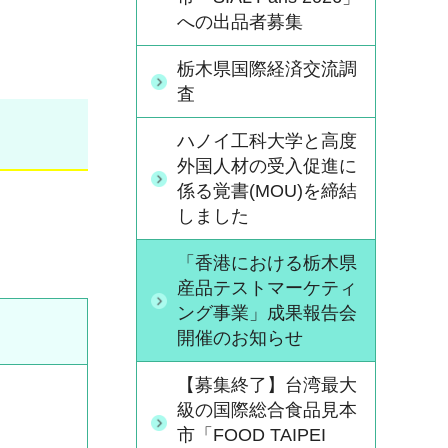
への出品者募集
栃木県国際経済交流調
査
ハノイ工科大学と高度
外国人材の受入促進に
係る覚書(MOU)を締結
しました
「香港における栃木県
産品テストマーケティ
ング事業」成果報告会
開催のお知らせ
【募集終了】台湾最大
級の国際総合食品見本
市「FOOD TAIPEI