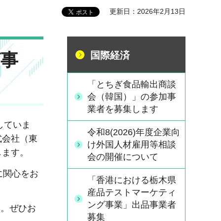
更新日：2026年2月13日
グ事
国際経済
「とちぎ食品輸出商談
会（韓国）」の参加事
業者を募集します
していま
令和8(2026)年度企業向
式会社（東
け外国人材雇用等相談
します。
会の開催について
に関心をお
「香港における栃木県
産品テストマーケティ
ング事業」出品事業者
。ぜひお
募集