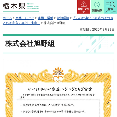
栃木県
緊急・防災
検索
閲覧補助
メニュー
ホーム
>
産業・しごと
>
雇用・労働
>
労働環境
>
「いい仕事いい家庭つぎつぎ
とちぎ宣言」事例（小山）
> 株式会社旭野組
更新日：2020年8月31日
株式会社旭野組