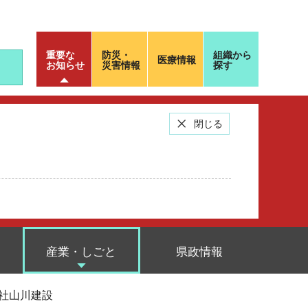
重要な
防災・
組織から
医療情報
お知らせ
災害情報
探す
閉じる
産業・しごと
県政情報
会社山川建設