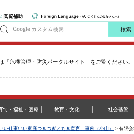
閲覧補助
Foreign Language
（がいこくじんのみなさんへ）
る情報は「危機管理・防災ポータルサイト」をご覧ください。
育て・福祉・医療
教育・文化
社会基盤
いい仕事いい家庭つぎつぎとちぎ宣言」事例（小山）
> 有限