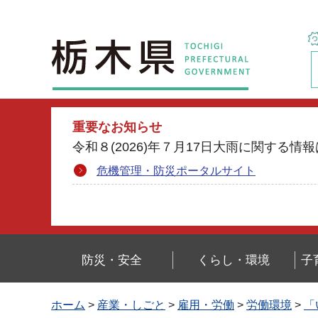
栃木県
重要なお知らせ
令和８(2026)年７月17日大雨に関す
危機管理・防災ポータルサイト
防災・安全
くらし・環境
子
ホーム
>
産業・しごと
>
雇用・労働
>
労働環境
>
「