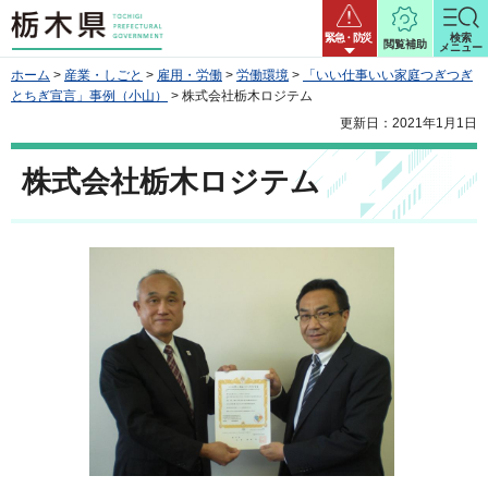
栃木県
緊急・防災
検索
閲覧補助
メニュー
ホーム
>
産業・しごと
>
雇用・労働
>
労働環境
>
「いい仕事いい家庭つぎつぎ
とちぎ宣言」事例（小山）
> 株式会社栃木ロジテム
更新日：2021年1月1日
株式会社栃木ロジテム