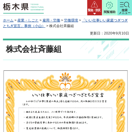
栃木県
緊急・防災
検索
閲覧補助
メニュー
ホーム
>
産業・しごと
>
雇用・労働
>
労働環境
>
「いい仕事いい家庭つぎつぎ
とちぎ宣言」事例（小山）
> 株式会社斉藤組
更新日：2020年9月10日
株式会社斉藤組