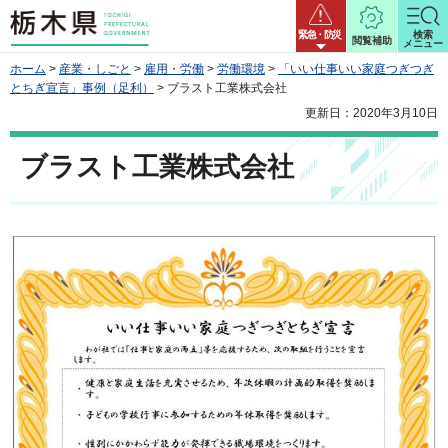
栃木県
緊急・防災
検索
閲覧補助
メニュー
ホーム
>
産業・しごと
>
雇用・労働
>
労働環境
>
「いい仕事いい家庭つぎつぎ
とちぎ宣言」事例（足利）
> ブラスト工業株式会社
更新日：2020年3月10日
ブラスト工業株式会社