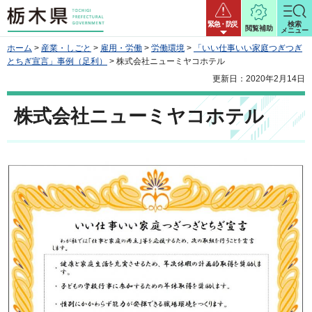
栃木県
緊急・防災
検索
閲覧補助
メニュー
ホーム
>
産業・しごと
>
雇用・労働
>
労働環境
>
「いい仕事いい家庭つぎつぎ
とちぎ宣言」事例（足利）
> 株式会社ニューミヤコホテル
更新日：2020年2月14日
株式会社ニューミヤコホテル