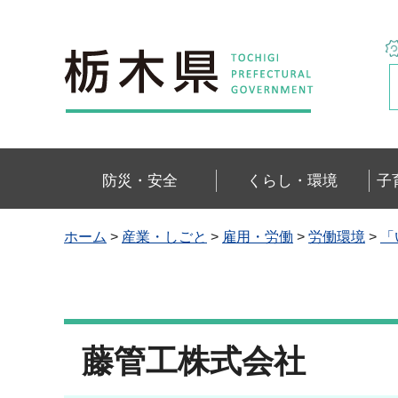
栃木県
防災・安全
くらし・環境
子
ホーム
>
産業・しごと
>
雇用・労働
>
労働環境
>
「
藤管工株式会社