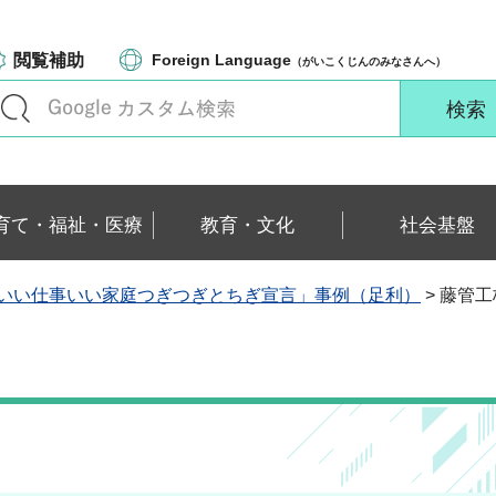
閲覧補助
Foreign Language
（がいこくじんのみなさんへ）
育て・福祉・医療
教育・文化
社会基盤
いい仕事いい家庭つぎつぎとちぎ宣言」事例（足利）
> 藤管