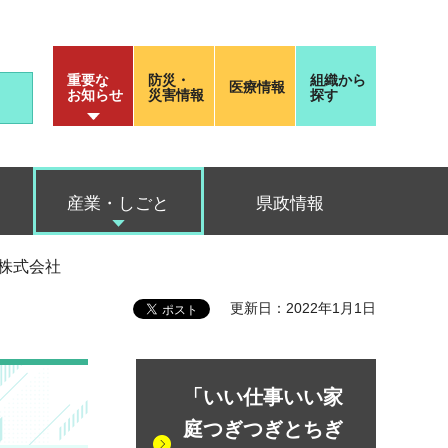
重要な
防災・
組織から
医療情報
お知らせ
災害情報
探す
産業・しごと
県政情報
工株式会社
更新日：2022年1月1日
「いい仕事いい家
庭つぎつぎとちぎ