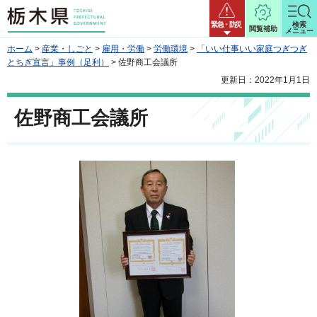
栃木県
緊急・防災
検索
閲覧補助
メニュー
ホーム
>
産業・しごと
>
雇用・労働
>
労働環境
>
「いい仕事いい家庭つぎつぎ
とちぎ宣言」事例（足利）
> 佐野商工会議所
更新日：2022年1月1日
佐野商工会議所