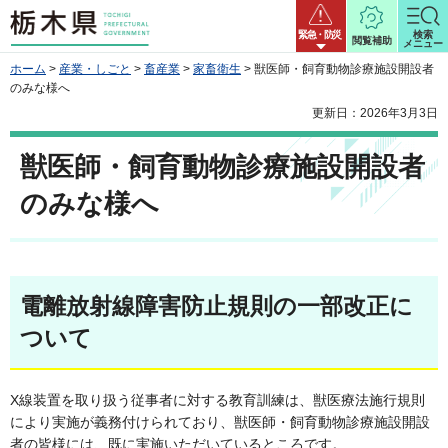
栃木県
緊急・防災
検索
閲覧補助
メニュー
ホーム
>
産業・しごと
>
畜産業
>
家畜衛生
> 獣医師・飼育動物診療施設開設者
のみな様へ
更新日：2026年3月3日
獣医師・飼育動物診療施設開設者
のみな様へ
電離放射線障害防止規則の一部改正に
ついて
X線装置を取り扱う従事者に対する教育訓練は、獣医療法施行規則
により実施が義務付けられており、獣医師・飼育動物診療施設開設
者の皆様には、既に実施いただいているところです。