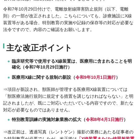
令和7年10月29日付けで、電離放射線障害防止規則（以下、電離
則）の一部が改正されました。こちらについても、診療施設にX線
装置等がある場合、特別教育の実施や記録の保存等の対応が必要な
法令ですので、内容のご確認をお願いします。
主な改正ポイント
臨床研究等で使用するX線装置は、医療用に含まれることを明
確化（令和7年10月29日施行）
医療用X線に関する規制の新設（
令和9年10月1日施行
）
⇒項目が新設され、獣医師が管理する医療用X線装置については
「獣医療法施行規則に規定する措置を講じなければならない」と明
記されましたが、既にご対応いただいている内容ですので、新たな
対応が必要なものではありません。
特別教育訓練の実施対象業務の拡大（
令和8年4月1日施行
）
⇒改正前は、透過写真（レントゲン）撮影の業務にあたる従事者の
み特別教育が必要でしたが、改正後は
「X線装置またはγ線照射装置