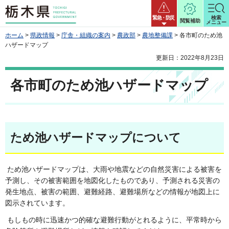
栃木県
緊急・防災
検索
閲覧補助
メニュー
ホーム
>
県政情報
>
庁舎・組織の案内
>
農政部
>
農地整備課
> 各市町のため池
ハザードマップ
更新日：2022年8月23日
各市町のため池ハザードマップ
ため池ハザードマップについて
ため池ハザードマップは、大雨や地震などの自然災害による被害を
予測し、その被害範囲を地図化したものであり、予測される災害の
発生地点、被害の範囲、避難経路、避難場所などの情報が地図上に
図示されています。
もしもの時に迅速かつ的確な避難行動がとれるように、平常時から