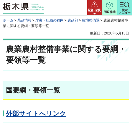
栃木県
緊急・防災
検索
閲覧補助
メニュー
ホーム
>
県政情報
>
庁舎・組織の案内
>
農政部
>
農地整備課
> 農業農村整備事
業に関する要綱・要領等一覧
更新日：2026年5月13日
農業農村整備事業に関する要綱・
要領等一覧
国要綱・要領一覧
外部サイトへリンク