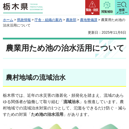
栃木県
緊急・防災
検索
閲覧補助
メニュー
ホーム
>
県政情報
>
庁舎・組織の案内
>
農政部
>
農地整備課
> 農業用ため池の
治水活用について
更新日：2025年11月6日
農業用ため池の治水活用について
農村地域の流域治水
栃木県では、近年の水災害の激甚化・頻発化を踏まえ、流域のあら
ゆる関係者が協働して取り組む「
流域治水
」を推進しています。農
村地域での流域治水対策の1つとして、氾濫をできるだけ防ぐ・減ら
すための対策「
ため池の治水活用
」があります。