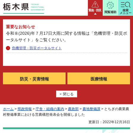
栃木県
緊急・防災
検索
閲覧補助
メニュー
重要なお知らせ
令和８(2026)年７月17日大雨に関する情報は「危機管理・防災ポ
ータルサイト」をご覧ください。
危機管理・防災ポータルサイト
防災・
災害情報
医療情報
閉じる
ホーム
>
県政情報
>
庁舎・組織の案内
>
農政部
>
農地整備課
> とちぎの農業農
村整備事業における営農構想発表会を開催しました
更新日：2022年12月16日