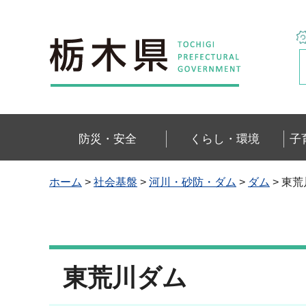
栃木県
防災・安全
くらし・環境
子
ホーム
>
社会基盤
>
河川・砂防・ダム
>
ダム
> 東
東荒川ダム