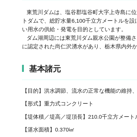
東荒川ダムは、塩谷郡塩谷町大字上寺島に位置
トダムで、総貯水量6,100千立方メートル
い用水の供給・発電を目的としています。
ダム湖周辺には東荒川ダム親水公園が整備さ
に認定された尚仁沢湧水があり、栃木県内外
基本諸元
【目的】洪水調節、流水の正常な機能の維持
【形式】重力式コンクリート
【堤体積／堤高／堤頂長】210.0千立方メートル／7
【湛水面積】0.370㎢