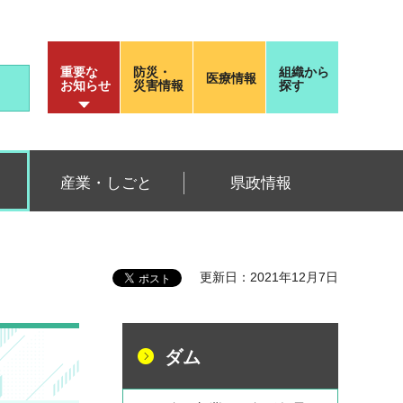
重要な
防災・
組織から
医療情報
お知らせ
災害情報
探す
産業・しごと
県政情報
更新日：2021年12月7日
ダム