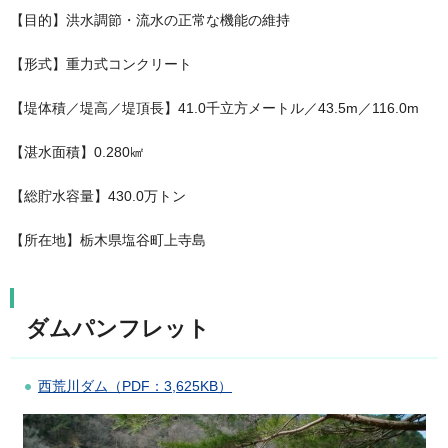
【目的】洪水調節・流水の正常な機能の維持
【形式】重力式コンクリート
【堤体積／堤高／堤頂長】41.0千立方メートル／43.5m／116.0m
【湛水面積】0.280㎢
【総貯水容量】430.0万トン
【所在地】栃木県塩谷町上寺島
ダムパンフレット
西荒川ダム（PDF：3,625KB）