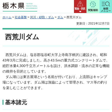
栃木県
緊急・防災
検索
閲覧補助
メニュー
ホーム
>
社会基盤
>
河川・砂防・ダム
>
ダム
> 西荒川ダム
更新日：2021年12月7日
西荒川ダム
西荒川ダムは、塩谷郡塩谷町大字上寺島字柄沢に建設され、昭和
43年3月に完成しました。高さ43.5mの重力式コンクリートダムで、
総貯水量4,300千立方メートルを設け、洪水調節・流水の正常な機能
の維持を目的としています。
ダム湖には東古屋湖という名前が付いており、上流部はキャンプ
場になっています。ダム湖は漁協によって管理され、マス等の釣り
を楽しむことができます。
基本諸元