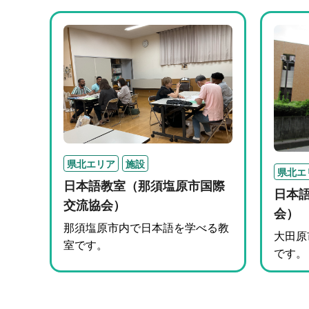
県北エリア
施設
県北エ
日本語教室（那須塩原市国際
日本
交流協会）
会）
那須塩原市内で日本語を学べる教
大田原
室です。
です。