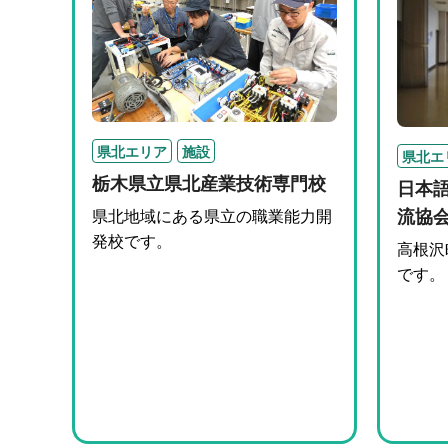
県北エリア
施設
県北エ
栃木県立県北産業技術専門校
日本
流協
県北地域にある県立の職業能力開
発校です。
高根沢
です。