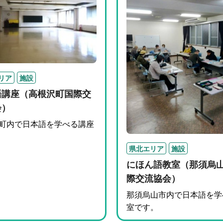
リア
施設
語講座（高根沢町国際交
会）
町内で日本語を学べる講座
県北エリア
施設
にほん語教室（那須烏
際交流協会）
那須烏山市内で日本語を学
室です。