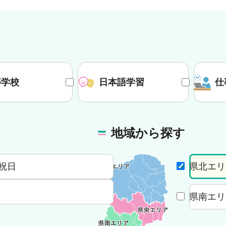
等学校
日本語学習
仕
地域から探す
祝日
県北エリ
県南エリ