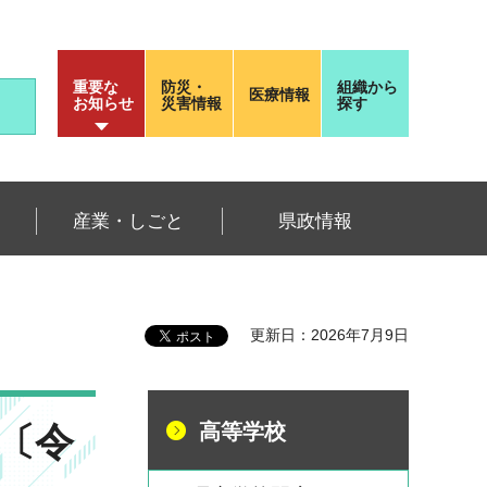
重要な
防災・
組織から
医療情報
お知らせ
災害情報
探す
産業・しごと
県政情報
〕
更新日：2026年7月9日
〔令
高等学校