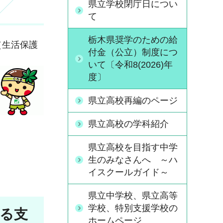
県立学校閉庁日につい
て
栃木県奨学のための給
（生活保護
付金（公立）制度につ
いて〔令和8(2026)年
度〕
県立高校再編のページ
県立高校の学科紹介
県立高校を目指す中学
生のみなさんへ ～ハ
イスクールガイド～
県立中学校、県立高等
学校、特別支援学校の
する支
ホームページ