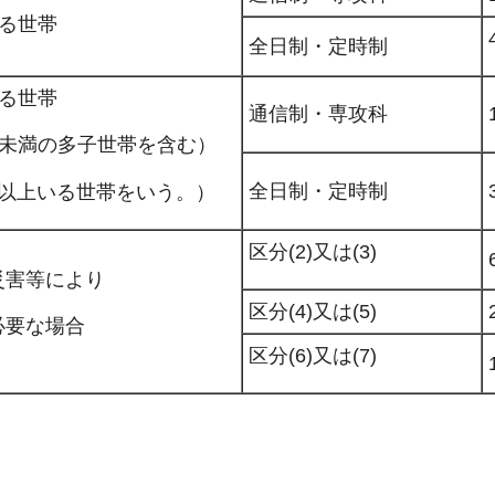
ある世帯
全日制・定時制
ある世帯
通信制・専攻科
0円未満の多子世帯を含む）
全日制・定時制
人以上いる世帯をいう。）
区分(2)又は(3)
災害等により
区分(4)又は(5)
必要な場合
区分(6)又は(7)