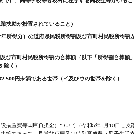
まで）、高等学校等専攻科に在学する高校生等がいるこ
生業扶助が措置されていること）
7年所得分）の道府県民税所得割及び市町村民税所得割
割及び市町村民税所得割の合算額（以下「所得割合算額
帯を除く）
2,500円未満である世帯（イ及びウの世帯を除く）
措置費等国庫負担金について（令和5年5月10日こ支家
校生等であって、見学旅行費又は特別育成費（母子生活