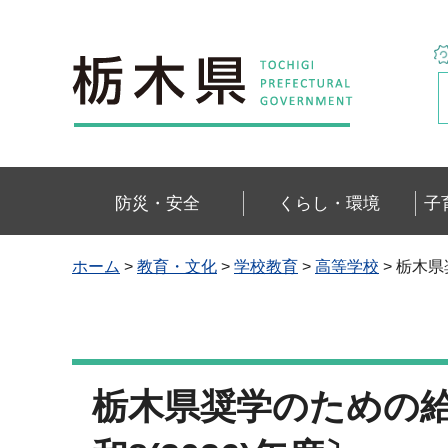
栃木県
防災・安全
くらし・環境
子
ホーム
>
教育・文化
>
学校教育
>
高等学校
> 栃木
栃木県奨学のための