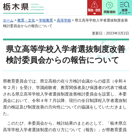
栃木県
緊急・防災
検索
閲覧補助
メニュー
ホーム
>
教育・文化
>
学校教育
>
高等学校
> 県立高等学校入学者選抜制度改善
検討委員会からの報告について
更新日：2023年3月2日
県立高等学校入学者選抜制度改善
検討委員会からの報告について
県教育委員会では、県立高校の在り方検討会議からの提言（令和４
年２月）を受け、学識経験者、教育関係者及び保護者の代表で構成
される県立高等学校入学者選抜制度改善検討委員会を設置し、本委
員会において、令和４年７月以降、現行の全日制課程入学者選抜制
度の検証及び制度改善の方向性についての協議をしていただきまし
た。
このたび、本委員会から、検討結果のまとめとして、「栃木県立
高等学校入学者選抜制度の在り方について（報告）」が県教育委員