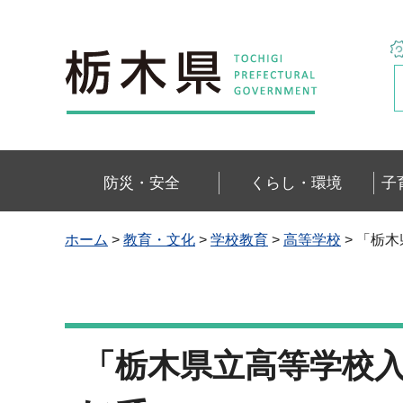
栃木県
防災・安全
くらし・環境
子
ホーム
>
教育・文化
>
学校教育
>
高等学校
> 「栃
「栃木県立高等学校