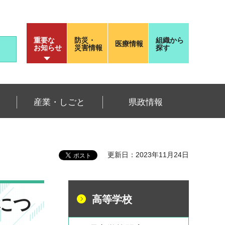
重要な
防災・
組織から
医療情報
お知らせ
災害情報
探す
産業・しごと
県政情報
更新日：2023年11月24日
につ
高等学校