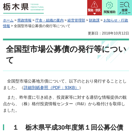
栃木県
緊急・防災
検索
閲覧補助
メニュー
ホーム
>
県政情報
>
庁舎・組織の案内
>
経営管理部
>
財政課
>
お知らせ・行政
情報
> 全国型市場公募債の発行等について
更新日：2018年10月12日
全国型市場公募債の発行等につい
て
全国型市場公募地方債について、以下のとおり発行することとし
ました。（
詳細別紙参照（PDF：93KB）
）
また、昨年度に引き続き、投資家等に対する適切な情報提供の観
点から、（株）格付投資情報センター（R&I）から格付けを取得し
ました。
１ 栃木県平成30年度第１回公募公債