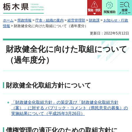
栃木県
緊急・防災
検索
閲覧補助
メニュー
ホーム
>
県政情報
>
庁舎・組織の案内
>
経営管理部
>
財政課
>
お知らせ・行政
情報
> 財政健全化に向けた取組について（過年度分）
更新日：2022年5月12日
財政健全化に向けた取組について
（過年度分）
財政健全化取組方針について
「財政健全化取組方針」の策定及び「財政健全化取組方針
（案）」に対する パブリック・コメント（県民意見の募集）の
実施結果について（平成25年3月26日）
債権管理の適正化のための取組方針に