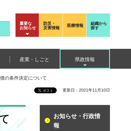
重要な
防災・
組織から
医療情報
お知らせ
災害情報
探す
産業・しごと
県政情報
公債の条件決定について
更新日：2021年11月10日
て
お知らせ・行政情
報