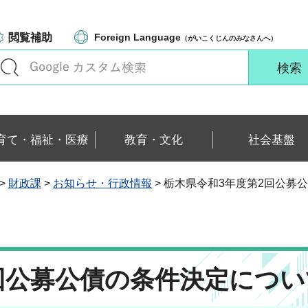
閲覧補助
Foreign Language
（がいこくじんのみなさんへ）
育て・福祉・医療
教育・文化
社会基盤
>
財政課
>
お知らせ・行政情報
> 栃木県令和3年度第2回公募
回公募公債の条件決定につい