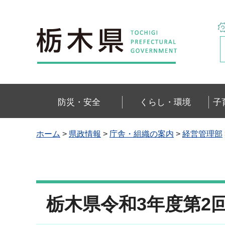
栃木県
防災・安全
くらし・環境
子
ホーム
>
県政情報
>
庁舎・組織の案内
>
経営管理部
栃木県令和3年度第2