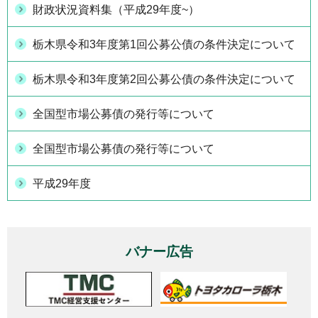
財政状況資料集（平成29年度~）
栃木県令和3年度第1回公募公債の条件決定について
栃木県令和3年度第2回公募公債の条件決定について
全国型市場公募債の発行等について
全国型市場公募債の発行等について
平成29年度
バナー広告