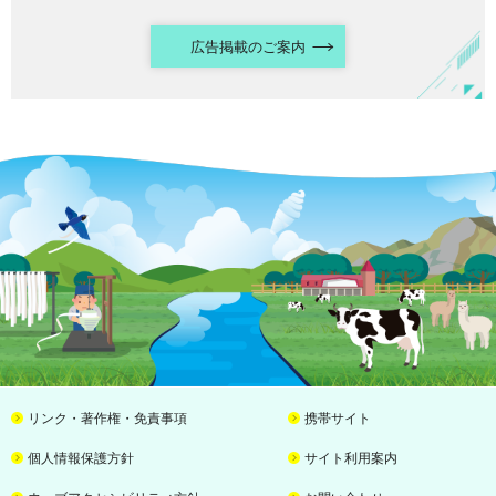
広告掲載のご案内
リンク・著作権・免責事項
携帯サイト
個人情報保護方針
サイト利用案内