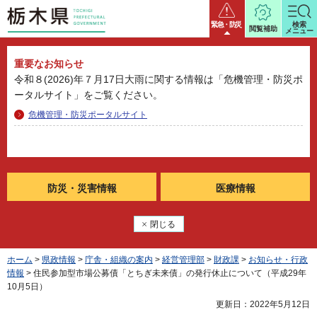
栃木県
緊急・防災
検索
閲覧補助
メニュー
重要なお知らせ
令和８(2026)年７月17日大雨に関する情報は「危機管理・防災ポ
ータルサイト」をご覧ください。
危機管理・防災ポータルサイト
防災・
災害情報
医療情報
閉じる
ホーム
>
県政情報
>
庁舎・組織の案内
>
経営管理部
>
財政課
>
お知らせ・行政
情報
> 住民参加型市場公募債「とちぎ未来債」の発行休止について（平成29年
10月5日）
更新日：2022年5月12日