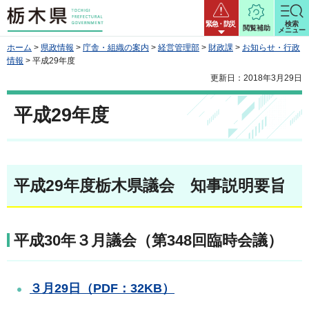
栃木県
緊急・防災
検索
閲覧補助
メニュー
ホーム
>
県政情報
>
庁舎・組織の案内
>
経営管理部
>
財政課
>
お知らせ・行政
情報
> 平成29年度
更新日：2018年3月29日
平成29年度
平成29年度栃木県議会 知事説明要旨
平成30年３月議会（第348回臨時会議）
３月29日（PDF：32KB）