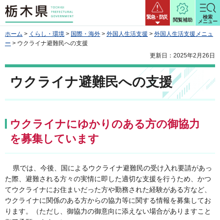
栃木県
緊急・防災
検索
閲覧補助
メニュー
ホーム
>
くらし・環境
>
国際・海外
>
外国人生活支援
>
外国人生活支援メニュ
ー
> ウクライナ避難民への支援
更新日：2025年2月26日
ウクライナ避難民への支援
ウクライナにゆかりのある方の御協力
を募集しています
県では、今後、国によるウクライナ避難民の受け入れ要請があっ
た際、避難される方々の実情に即した適切な支援を行うため、かつ
てウクライナにお住まいだった方や勤務された経験がある方など、
ウクライナに関係のある方からの協力等に関する情報を募集してお
ります。（ただし、御協力の御意向に添えない場合がありますこと