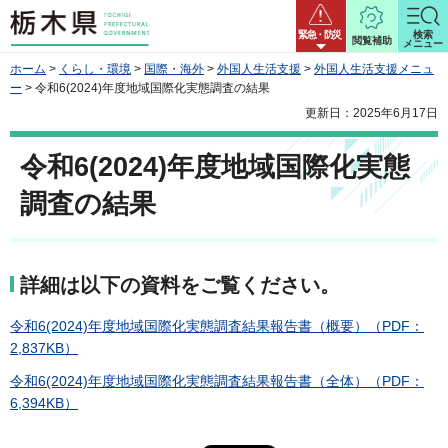
栃木県
緊急・防災
検索
閲覧補助
メニュー
ホーム
>
くらし・環境
>
国際・海外
>
外国人生活支援
>
外国人生活支援メニュ
ー
> 令和6(2024)年度地域国際化実態調査の結果
更新日：2025年6月17日
令和6(2024)年度地域国際化実態
調査の結果
詳細は以下の資料をご覧ください。
令和6(2024)年度地域国際化実態調査結果報告書（概要）（PDF：
2,837KB）
令和6(2024)年度地域国際化実態調査結果報告書（全体）（PDF：
6,394KB）