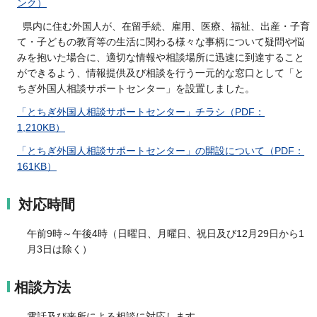
ンク）
県内に住む外国人が、在留手続、雇用、医療、福祉、出産・子育
て・子どもの教育等の生活に関わる様々な事柄について疑問や悩
みを抱いた場合に、適切な情報や相談場所に迅速に到達すること
ができるよう、情報提供及び相談を行う一元的な窓口として「と
ちぎ外国人相談サポートセンター」を設置しました。
「とちぎ外国人相談サポートセンター」チラシ（PDF：
1,210KB）
「とちぎ外国人相談サポートセンター」の開設について（PDF：
161KB）
対応時間
午前9時～午後4時（日曜日、月曜日、祝日及び12月29日から1
月3日は除く）
相談方法
電話及び来所による相談に対応します。