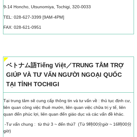
9-14 Honcho, Utsunomiya, Tochigi, 320-0033
TEL: 028-627-3399 [9AM-4PM]
FAX: 028-621-0951
ベトナム語Tiếng Việt／TRUNG TÂM TRỢ
GIÚP VÀ TƯ VẤN NGƯỜI NGOẠI QUỐC
TẠI TỈNH TOCHIGI
Tại trung tâm sẽ cung cấp thông tin và tư vấn về : thủ tục định cư,
liên quan công việc thuê mướn, liên quan việc chữa trị y tế, liên
quan đến phúc lợi, liên quan đến giáo dục và các vấn đề khác.
-Tư vấn chung : từ thứ 3 ~ đến thứ7 (Từ 9時00分giờ ~ 16時00分
giờ)