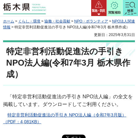
栃木県
緊急・防災
検索
閲覧補助
メニュー
ホーム
>
くらし・環境
>
協働・社会貢献
>
NPO・ボランティア
>
NPO法人関連
情報
> 特定非営利活動促進法の手引き NPO法人編(令和7年3月 栃木県作成）
更新日：2025年3月31日
特定非営利活動促進法の手引き
NPO法人編(令和7年3月 栃木県作
成）
「特定非営利活動促進法の手引き NPO法人編」の全文を
掲載しています。ダウンロードしてご利用ください。
特定非営利活動促進法の手引き NPO法人編（令和7年3月版）
（PDF：4,081KB）