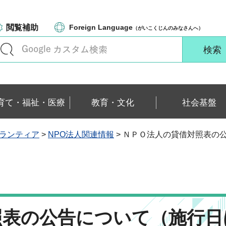
閲覧補助
Foreign Language
（がいこくじんのみなさんへ）
育て・福祉・医療
教育・文化
社会基盤
ボランティア
>
NPO法人関連情報
> ＮＰＯ法人の貸借対照表の
照表の公告について（施行日