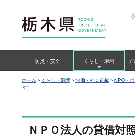
栃木県
防災・安全
くらし・環境
子
ホーム
>
くらし・環境
>
協働・社会貢献
>
NPO・
す）
ＮＰＯ法人の貸借対