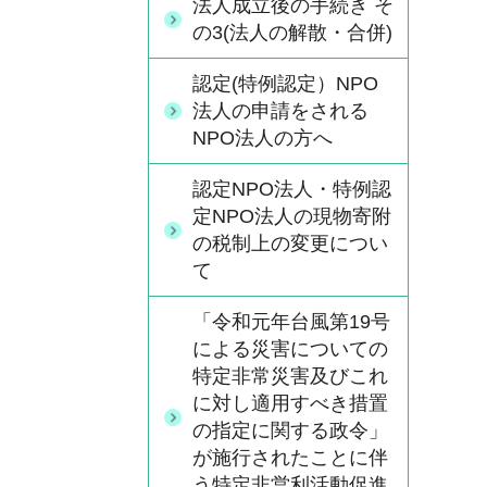
法人成立後の手続き そ
の3(法人の解散・合併)
認定(特例認定）NPO
法人の申請をされる
NPO法人の方へ
認定NPO法人・特例認
定NPO法人の現物寄附
の税制上の変更につい
て
「令和元年台風第19号
による災害についての
特定非常災害及びこれ
に対し適用すべき措置
の指定に関する政令」
が施行されたことに伴
う特定非営利活動促進