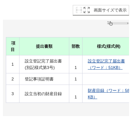
画面サイズで表示
項
提出書類
部数
様式(様式例)
目
設立登記完了届出書
設立登記完了届出書
1
(別記様式第3号)
1
（ワード：51KB）
2
登記事項証明書
1
財産目録（ワード：58
3
設立当初の財産目録
1
KB）