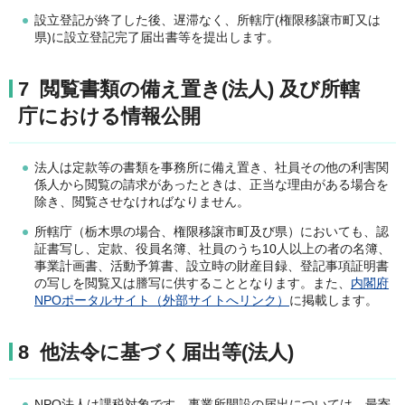
設立登記が終了した後、遅滞なく、所轄庁(権限移譲市町又は
県)に設立登記完了届出書等を提出します。
7 閲覧書類の備え置き(法人) 及び所轄
庁における情報公開
法人は定款等の書類を事務所に備え置き、社員その他の利害関
係人から閲覧の請求があったときは、正当な理由がある場合を
除き、閲覧させなければなりません。
所轄庁（栃木県の場合、権限移譲市町及び県）においても、認
証書写し、定款、役員名簿、社員のうち10人以上の者の名簿、
事業計画書、活動予算書、設立時の財産目録、登記事項証明書
の写しを閲覧又は謄写に供することとなります。また、
内閣府
NPOポータルサイト（外部サイトへリンク）
に掲載します。
8 他法令に基づく届出等(法人)
NPO法人は課税対象です。事業所開設の届出については、最寄