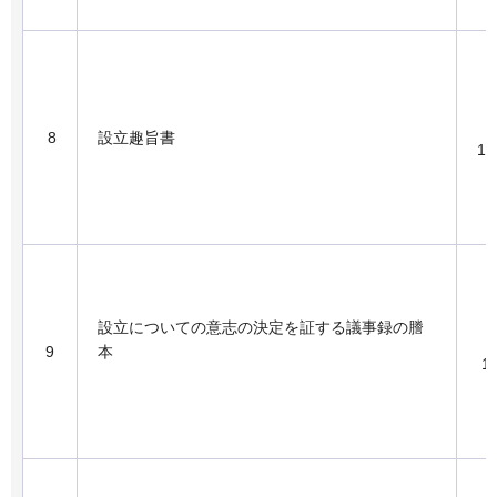
8
設立趣旨書
1
設立についての意志の決定を証する議事録の謄
9
本
1