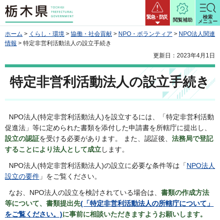
栃木県
緊急・防災
検索
閲覧補助
メニュー
ホーム
>
くらし・環境
>
協働・社会貢献
>
NPO・ボランティア
>
NPO法人関連
情報
> 特定非営利活動法人の設立手続き
更新日：2023年4月1日
特定非営利活動法人の設立手続き
NPO法人(特定非営利活動法人)を設立するには、「特定非営利活動
促進法」等に定められた書類を添付した申請書を所轄庁に提出し、
設立の認証
を受ける必要があります。 また、認証後、
法務局で
登記
することにより法人として成立
します。
NPO法人(特定非営利活動法人)の設立に必要な条件等は「
NPO法人
設立の要件
」をご覧ください。
なお、NPO法人の設立を検討されている場合は、
書類の作成方法
等について、書類提出先
(「特定非営利活動法人の所轄庁について」
をご覧ください。)
に事前に相談いただきますようお願いします。