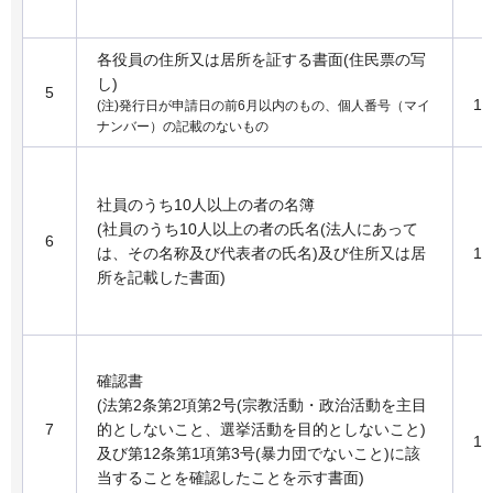
各役員の住所又は居所を証する書面(住民票の写
し)
5
1
(注)発行日が申請日の前6月以内のもの、個人番号（マイ
ナンバー）の記載のないもの
社員のうち10人以上の者の名簿
(社員のうち10人以上の者の氏名(法人にあって
6
は、その名称及び代表者の氏名)及び住所又は居
1
所を記載した書面)
確認書
(法第2条第2項第2号(宗教活動・政治活動を主目
7
的としないこと、選挙活動を目的としないこと)
1
及び第12条第1項第3号(暴力団でないこと)に該
当することを確認したことを示す書面)