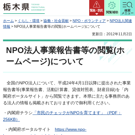
栃木県
緊急・防災
検索
閲覧補助
メニュー
ホーム
>
くらし・環境
>
協働・社会貢献
>
NPO・ボランティア
>
NPO法人関連
情報
> NPO法人事業報告書等の閲覧(ホームページ)について
更新日：2012年11月2日
NPO法人事業報告書等の閲覧(ホ
ームページ)について
全国のNPO法人について、平成24年4月1日以降に提出された事業
報告書等(事業報告書、活動計算書、貸借対照表、財産目録)を「内
閣府ポータルサイト」から閲覧できます。本県に主たる事務所のあ
る法人の情報も掲載されておりますので御利用ください。
・内閣府チラシ
「市民のチェックがNPOを育てます」（PDF：
256KB）
・内閣府ポータルサイト
https://www.npo-