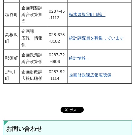
企画調整課
0287-45
塩谷町
総合政策担
栃木県塩谷町-統計
-1112
当
企画課
高根沢
028-675
広報・情報
統計調査員を募集しています
町
-8102
係
企画政策課
0287-72
那須町
統計情報
総合政策係
-6906
那珂川
企画財政課
0287-92
企画財政課広報広聴係
町
広報広聴係
-1114
お問い合わせ