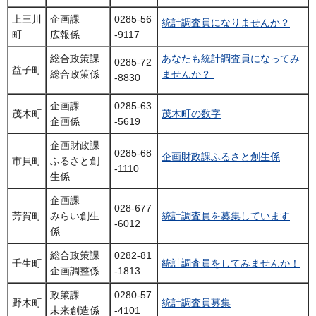
上三川
企画課
0285-56
統計調査員になりませんか？
町
広報係
-9117
総合政策課
あなたも統計調査員になってみ
0285-72
益子町
総合政策係
ませんか？
-8830
企画課
0285-63
茂木町
茂木町の数字
企画係
-5619
企画財政課
0285-68
企画財政課ふるさと創生係
市貝町
ふるさと創
-1110
生係
企画課
028-677
芳賀町
みらい創生
統計調査員を募集しています
-6012
係
総合政策課
0282-81
壬生町
統計調査員をしてみませんか！
企画調整係
-1813
政策課
0280-57
野木町
統計調査員募集
未来創造係
-4101