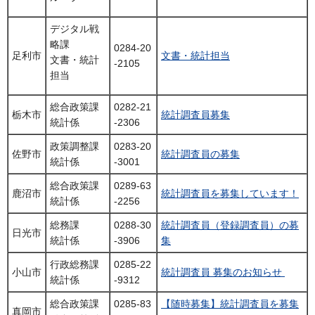
デジタル戦
略課
0284-20
足利市
文書・統計担当
文書・統計
-2105
担当
総合政策課
0282-21
栃木市
統計調査員募集
統計係
-2306
政策調整課
0283-20
佐野市
統計調査員の募集
統計係
-3001
総合政策課
0289-63
鹿沼市
統計調査員を募集しています！
統計係
-2256
総務課
0288-30
統計調査員（登録調査員）の募
日光市
統計係
-3906
集
行政総務課
0285-22
小山市
統計調査員 募集のお知らせ
統計係
-9312
総合政策課
0285-83
【随時募集】統計調査員を募集
真岡市