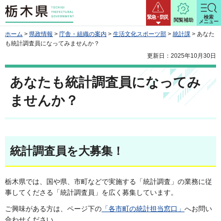
栃木県
緊急・防災
検索
閲覧補助
メニュー
ホーム
>
県政情報
>
庁舎・組織の案内
>
生活文化スポーツ部
>
統計課
> あなた
も統計調査員になってみませんか？
更新日：2025年10月30日
あなたも統計調査員になってみ
ませんか？
統計調査員を大募集！
栃木県では、国や県、市町などで実施する「統計調査」の業務に従
事してくださる「統計調査員」を広く募集しています。
ご興味がある方は、ページ下の
「各市町の統計担当窓口」
へお問い
合わせください。