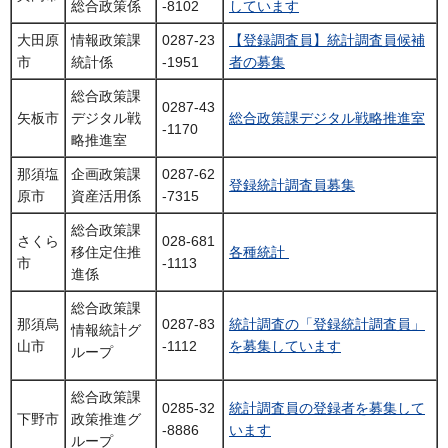
総合政策係
-8102
しています
大田原
情報政策課
0287-23
【登録調査員】統計調査員候補
市
統計係
-1951
者の募集
総合政策課
0287-43
矢板市
デジタル戦
総合政策課デジタル戦略推進室
-1170
略推進室
那須塩
企画政策課
0287-62
登録統計調査員募集
原市
資産活用係
-7315
総合政策課
さくら
028-681
移住定住推
各種統計
市
-1113
進係
総合政策課
那須烏
0287-83
統計調査の「登録統計調査員」
情報統計グ
山市
-1112
を募集しています
ループ
総合政策課
0285-32
統計調査員の登録者を募集して
下野市
政策推進グ
-8886
います
ループ