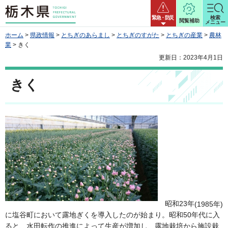
栃木県
緊急・防災
検索
閲覧補助
メニュー
ホーム
>
県政情報
>
とちぎのあらまし
>
とちぎのすがた
>
とちぎの産業
>
農林
業
> きく
更新日：2023年4月1日
きく
昭和23年
(1985年)
に塩谷町において露地ぎくを導入したのが始まり。昭和50年代に入
ると、水田転作の推進によって生産が増加し、露地栽培から施設栽