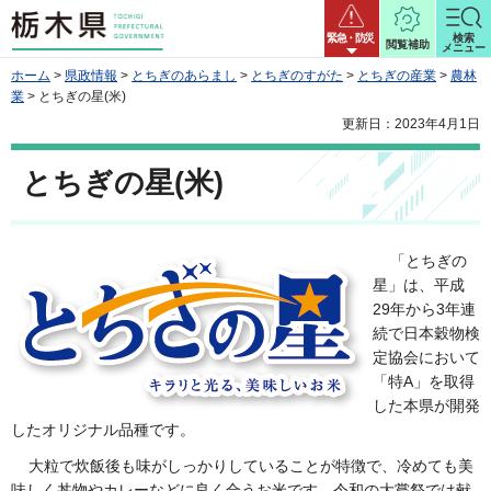
栃木県
緊急・防災
検索
閲覧補助
メニュー
ホーム
>
県政情報
>
とちぎのあらまし
>
とちぎのすがた
>
とちぎの産業
>
農林
業
> とちぎの星(米)
更新日：2023年4月1日
とちぎの星(米)
「とちぎの
星」は、平成
29年から3年連
続で日本穀物検
定協会において
「特A」を取得
した本県が開発
したオリジナル品種です。
大粒で炊飯後も味がしっかりしていることが特徴で、冷めても美
味しく丼物やカレーなどに良く合うお米です。令和の大嘗祭では献