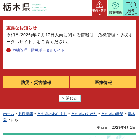
栃木県
緊急・防災
検索
閲覧補助
メニュー
重要なお知らせ
令和８(2026)年７月17日大雨に関する情報は「危機管理・防災ポ
ータルサイト」をご覧ください。
危機管理・防災ポータルサイト
防災・
災害情報
医療情報
閉じる
ホーム
>
県政情報
>
とちぎのあらまし
>
とちぎのすがた
>
とちぎの産業
>
農林
業
> にら
更新日：2023年4月1日