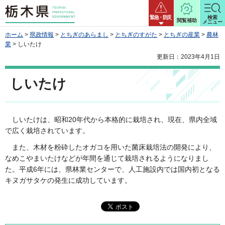
栃木県
緊急・防災
検索
閲覧補助
メニュー
ホーム
>
県政情報
>
とちぎのあらまし
>
とちぎのすがた
>
とちぎの産業
>
農林
業
> しいたけ
更新日：2023年4月1日
しいたけ
しいたけは
、昭和20年代から本格的に栽培され、現在、県内全域
で広く栽培されています。
また、
木材を粉砕したオガコを用いた菌床栽培法の開発により、
なめこやまいたけなどが年間を通じて栽培されるようになりまし
た。平成6年には、県林業センターで、人工施設内では国内初となる
キヌガサタケの発生に成功しています。