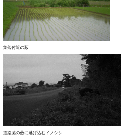
集落付近の藪
道路脇の藪に逃げ込むイノシシ