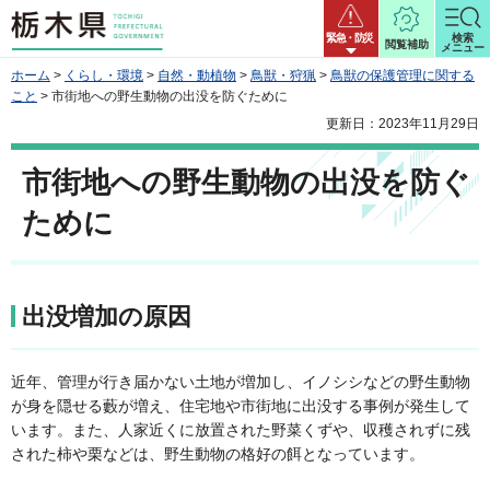
栃木県
緊急・防災
検索
閲覧補助
メニュー
ホーム
>
くらし・環境
>
自然・動植物
>
鳥獣・狩猟
>
鳥獣の保護管理に関する
こと
> 市街地への野生動物の出没を防ぐために
更新日：2023年11月29日
市街地への野生動物の出没を防ぐ
ために
出没増加の原因
近年、管理が行き届かない土地が増加し、イノシシなどの野生動物
が身を隠せる藪が増え、住宅地や市街地に出没する事例が発生して
います。また、人家近くに放置された野菜くずや、収穫されずに残
された柿や栗などは、野生動物の格好の餌となっています。