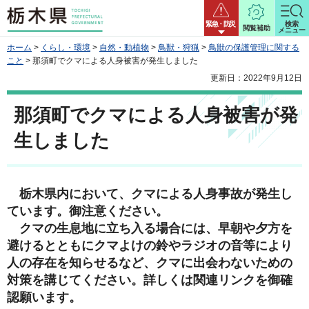
栃木県
緊急・防災
検索
閲覧補助
メニュー
ホーム
>
くらし・環境
>
自然・動植物
>
鳥獣・狩猟
>
鳥獣の保護管理に関する
こと
> 那須町でクマによる人身被害が発生しました
更新日：2022年9月12日
那須町でクマによる人身被害が発
生しました
栃
木県内において、クマによる人身事故が発生し
ています。御注意ください。
クマ
の生息地に立ち入る場合には、早朝や夕方を
避けるとともにクマよけの鈴やラジオの音等により
人の存在を知らせるなど、クマに出会わないための
対策を講じてください。詳しくは関連リンクを御確
認願います。