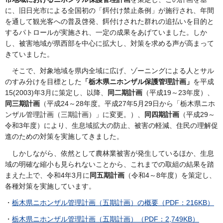
に、旧日光市による全国初の「餌付け禁止条例」が施行され、年間
を通して観光客への普及啓発、餌付けされた群れの追払いを目的と
するパトロールが実施され、一定の成果をあげていました。しか
し、被害地域が県西部を中心に拡大し、対策を求める声が高まって
きていました。
そこで、対象地域を県内全域に広げ、ゾーニングによる人とサル
のすみ分けを目標とした
「栃木県ニホンザル保護管理計画」
を平成
15(2003)年3月に策定し、以降、
同二期計画
（平成19～23年度）、
同三期計画
（平成24～28年度。平成27年5月29日から「栃木県ニホ
ンザル管理計画（三期計画）」に変更。）、
同四期計画
（平成29～
令和3年度）により、生息域拡大の防止、被害の軽減、住民の理解促
進のための対策を実施してきました。
しかしながら、依然として農林業被害が発生しているほか、生息
域の明確な縮小も見られないことから、これまでの取組の結果を踏
まえた上で、令和4年3月に
同五期計画
（令和4～8年度）を策定し、
各種対策を実施しています。
・
栃木県ニホンザル管理計画（五期計画）の概要（PDF：216KB）
・
栃木県ニホンザル管理計画（五期計画）（PDF：2,749KB）