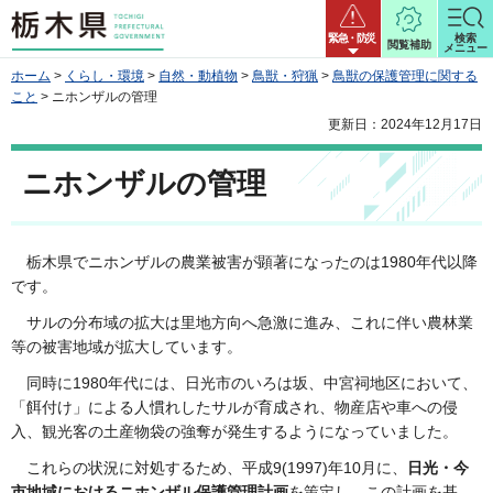
栃木県
緊急・防災
検索
閲覧補助
メニュー
ホーム
>
くらし・環境
>
自然・動植物
>
鳥獣・狩猟
>
鳥獣の保護管理に関する
こと
> ニホンザルの管理
更新日：2024年12月17日
ニホンザルの管理
栃木県でニホンザルの農業被害が顕著になったのは1980年代以降
です。
サルの分布域の拡大は里地方向へ急激に進み、これに伴い農林業
等の被害地域が拡大しています。
同時に1980年代には、日光市のいろは坂、中宮祠地区において、
「餌付け」による人慣れしたサルが育成され、物産店や車への侵
入、観光客の土産物袋の強奪が発生するようになっていました。
これらの状況に対処するため、平成9(1997)年10月に、
日光・今
市地域におけるニホンザル保護管理計画
を策定し、この計画を基