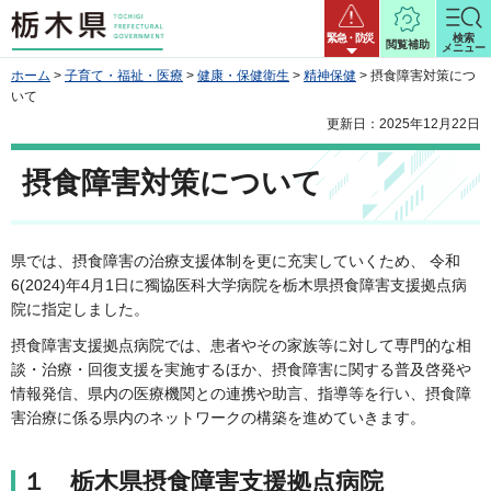
栃木県
緊急・防災
検索
閲覧補助
メニュー
ホーム
>
子育て・福祉・医療
>
健康・保健衛生
>
精神保健
> 摂食障害対策につ
いて
更新日：2025年12月22日
摂食障害対策について
県では、摂食障害の治療支援体制を更に充実していくため、 令和
6(2024)年4月1日に獨協医科大学病院を栃木県摂食障害支援拠点病
院に指定しました。
摂食障害支援拠点病院では、患者やその家族等に対して専門的な相
談・治療・回復支援を実施するほか、摂食障害に関する普及啓発や
情報発信、県内の医療機関との連携や助言、指導等を行い、摂食障
害治療に係る県内のネットワークの構築を進めていきます。
１ 栃木県摂食障害支援拠点病院