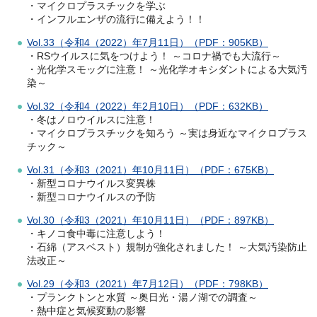
・マイクロプラスチックを学ぶ
・インフルエンザの流行に備えよう！！
Vol.33（令和4（2022）年7月11日）（PDF：905KB）
・RSウイルスに気をつけよう！ ～コロナ禍でも大流行～
・光化学スモッグに注意！ ～光化学オキシダントによる大気汚
染～
Vol.32（令和4（2022）年2月10日）（PDF：632KB）
・冬はノロウイルスに注意！
・マイクロプラスチックを知ろう ～実は身近なマイクロプラス
チック～
Vol.31（令和3（2021）年10月11日）（PDF：675KB）
・新型コロナウイルス変異株
・新型コロナウイルスの予防
Vol.30（令和3（2021）年10月11日）（PDF：897KB）
・キノコ食中毒に注意しよう！
・石綿（アスベスト）規制が強化されました！ ～大気汚染防止
法改正～
Vol.29（令和3（2021）年7月12日）（PDF：798KB）
・プランクトンと水質 ～奥日光・湯ノ湖での調査～
・熱中症と気候変動の影響