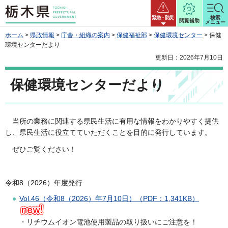
栃木県
緊急・防災
検索
閲覧補助
メニュー
ホーム
>
県政情報
>
庁舎・組織の案内
>
保健福祉部
>
保健環境センター
> 保健
環境センターだより
更新日：2026年7月10日
保健環境センターだより
当所の業務に関連する県民生活に有用な情報をわかりやすく提供
し、県民生活に役立てていただくことを目的に発行しています。
ぜひご覧ください！
令和8（2026）年度発行
Vol.46（令和8（2026）年7月10日）（PDF：1,341KB）
・リチウムイオン電池使用製品の取り扱いにご注意を！