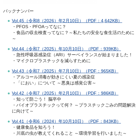
バックナンバー
Vol.45（令和8（2026）年2月10日）（PDF：4,642KB）
・PFOS・PFOAってなに？
・食品の収去検査ってなに？～私たちの安全な食生活のために
～
Vol.44（令和7（2025）年10月10日）（PDF：939KB）
・急性呼吸器感染症（ARI）サーベイランスが始まりました！
・マイクロプラスチックを減らすために
Vol.43（令和7（2025）年7月10日）（PDF：965KB）
・アルコール消毒が効きにくい夏の感染症
・「におい」について ～悪臭は感覚公害～
Vol.42（令和7（2025）年2月10日）（PDF：986KB）
・知って防ごう！ 脳卒中
・バイオプラスチックって何？ ～プラスチックごみの問題解決
に向けて～
Vol.41（令和6（2024）年10月10日）（PDF：843KB）
・健康食品を知ろう！
・川底の虫が教えてくれること ～環境学習を行いました～