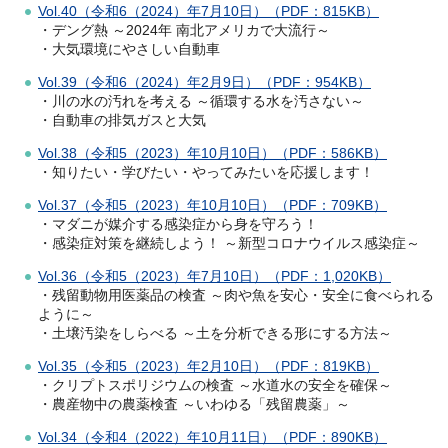
Vol.40（令和6（2024）年7月10日）（PDF：815KB）
・デング熱 ～2024年 南北アメリカで大流行～
・大気環境にやさしい自動車
Vol.39（令和6（2024）年2月9日）（PDF：954KB）
・川の水の汚れを考える ～循環する水を汚さない～
・自動車の排気ガスと大気
Vol.38（令和5（2023）年10月10日）（PDF：586KB）
・知りたい・学びたい・やってみたいを応援します！
Vol.37（令和5（2023）年10月10日）（PDF：709KB）
・マダニが媒介する感染症から身を守ろう！
・感染症対策を継続しよう！ ～新型コロナウイルス感染症～
Vol.36（令和5（2023）年7月10日）（PDF：1,020KB）
・残留動物用医薬品の検査 ～肉や魚を安心・安全に食べられる
ように～
・土壌汚染をしらべる ～土を分析できる形にする方法～
Vol.35（令和5（2023）年2月10日）（PDF：819KB）
・クリプトスポリジウムの検査 ～水道水の安全を確保～
・農産物中の農薬検査 ～いわゆる「残留農薬」～
Vol.34（令和4（2022）年10月11日）（PDF：890KB）