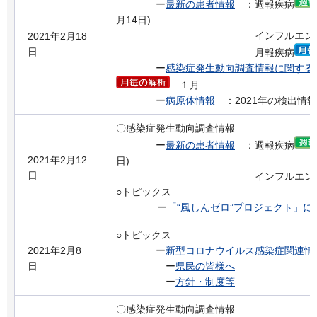
ー
最新の患者情報
：週報疾病
月14日)
インフルエンザの流
2021年2月18
日
月報疾病
ー
感染症発生動向調査情報に関する
１月
ー
病原体情報
：2021年の検出情報
〇感染症発生動向調査情報
ー
最新の患者情報
：週報疾病
2021年2月12
日)
日
インフルエンザの流
○トピックス
ー
「“風しんゼロ”プロジェクト」に
○トピックス
2021年2月8
ー
新型コロナウイルス感染症関連情
日
ー
県民の皆様へ
ー
方針・制度等
〇感染症発生動向調査情報