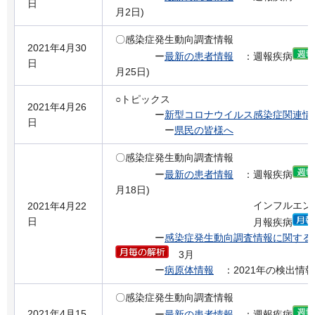
日
月2日)
〇感染症発生動向調査情報
2021年4月30
ー
最新の患者情報
：週報疾病
日
月25日)
○トピックス
2021年4月26
ー
新型コロナウイルス感染症関連情
日
ー
県民の皆様へ
〇感染症発生動向調査情報
ー
最新の患者情報
：週報疾病
月18日)
インフルエンザの流
2021年4月22
日
月報疾病
ー
感染症発生動向調査情報に関する
3月
ー
病原体情報
：2021年の検出情報
〇感染症発生動向調査情報
2021年4月15
ー
最新の患者情報
：週報疾病