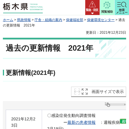
栃木県
緊急・防災
検索
閲覧補助
メニュー
ホーム
>
県政情報
>
庁舎・組織の案内
>
保健福祉部
>
保健環境センター
> 過去
の更新情報 2021年
更新日：2021年12月23日
過去の更新情報 2021年
更新情報(2021年)
画面サイズで表示
〇感染症発生動向調査情報
2021年12月2
ー
最新の患者情報
：週報疾病
3日
2月19日)