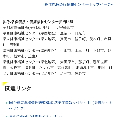
栃木県感染症情報センタートップページへ
参考:各保健所・健康福祉センター担当区域
宇都宮市保健所(宇都宮地区) ：宇都宮市
県西健康福祉センター(県西地区)：鹿沼市、日光市
県東健康福祉センター(県東地区)：真岡市、益子町、茂木町、市貝
町、芳賀町
県南健康福祉センター(県南地区)：小山市、上三川町、下野市、野
木町、栃木市、壬生町
県北健康福祉センター(県北地区)：大田原市、那須町、那須塩原
市、矢板市、塩谷町、さくら市、高根沢町、那須烏山市、那珂川町
安足健康福祉センター(安足地区)：足利市、佐野市
関連リンク
国立健康危機管理研究機構 感染症情報提供サイト（外部サイト
へリンク）
厚生労働省（外部サイトへリンク）