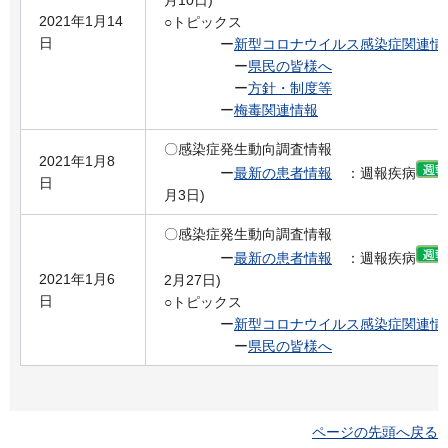
2021年1月14
○トピックス
日
ー
新型コロナウイルス感染症関連情
ー
県民の皆様へ
ー
方針・制度等
ー
梅毒関連情報
〇感染症発生動向調査情報
2021年1月8
ー
最新の患者情報
：週報疾病
日
月3日)
〇感染症発生動向調査情報
ー
最新の患者情報
：週報疾病
2021年1月6
2月27日)
日
○トピックス
ー
新型コロナウイルス感染症関連情
ー
県民の皆様へ
ページの先頭へ戻る