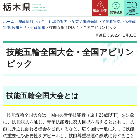
栃木県
緊急・防災
検索
閲覧補助
メニュー
ホーム
>
県政情報
>
庁舎・組織の案内
>
産業労働観光部
>
労働政策課
>
労働政
策課 お知らせ・行政情報
> 技能五輪全国大会・全国アビリンピック
更新日：2025年1月31日
技能五輪全国大会・全国アビリン
ピック
技能五輪全国大会とは
技能五輪全国大会は、国内の青年技能者（原則23歳以下）を対象
に、技能競技を通じ、青年技能者に努力目標を与えるとともに、技
能に身近に触れる機会を提供するなど、広く国民一般に対して技能
の重要性や必要性をアピールし、技能尊重機運の醸成に資すること