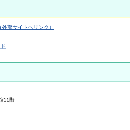
（外部サイトへリンク）
ド
イド
館11階