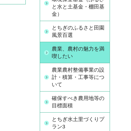
と水と土基金・棚田基
金）
とちぎのふるさと田園
風景百選
農業、農村の魅力を満
喫したい
農業農村整備事業の設
計・積算・工事等につ
いて
確保すべき農用地等の
目標面積
とちぎ水土里づくりプ
ラン3