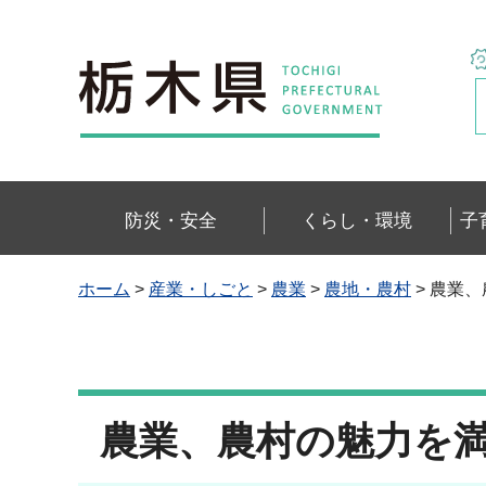
栃木県
防災・安全
くらし・環境
子
ホーム
>
産業・しごと
>
農業
>
農地・農村
> 農業
農業、農村の魅力を