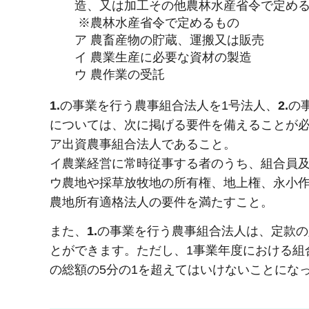
造、又は加工その他農林水産省令で定め
※農林水産省令で定めるもの
ア 農畜産物の貯蔵、運搬又は販売
イ 農業生産に必要な資材の製造
ウ 農作業の受託
1.
の事業を行う農事組合法人を1号法人、
2.
の
については、次に掲げる要件を備えることが
ア出資農事組合法人であること。
イ農業経営に常時従事する者のうち、組合員及
ウ農地や採草放牧地の所有権、地上権、永小
農地所有適格法人の要件を満たすこと。
また、
1.
の事業を行う農事組合法人は、定款の
とができます。ただし、1事業年度における組
の総額の5分の1を超えてはいけないことになっ