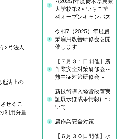
7(2025)年度栃木県農業
大学校第2回いちご学
科オープンキャンパス
令和7（2025）年度農
業雇用改善研修会を開
催します
う2号法人
【７月３１日開催】農
作業安全対策研修会～
熱中症対策研修会～
農地法上の
新技術導入経営改善実
証展示ほ成果情報につ
用させるこ
いて
の利用分量
農作業安全対策
【６月３０日開催】水