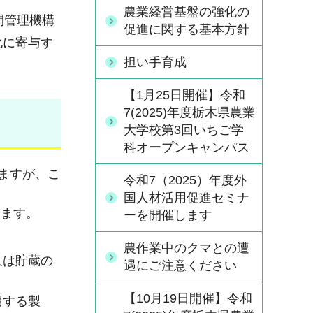
農業経営基盤の強化の
間管理機構
促進に関する基本方針
化に寄与す
担い手育成
【1月25日開催】令和
7(2025)年度栃木県農業
大学校第3回いちご学
科オープンキャンパス
ますが、こ
令和7（2025）年度外
国人材活用促進セミナ
ります。
ーを開催します
農作業中のクマとの遭
又は貯蔵の
遇にご注意ください
【10月19日開催】令和
用する製