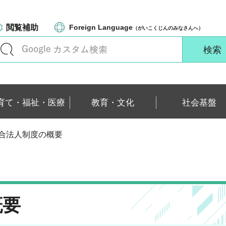
閲覧補助
Foreign Language
（がいこくじんのみなさんへ）
育て・福祉・医療
教育・文化
社会基盤
組合法人制度の概要
概要