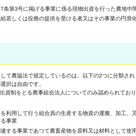
7条第3号に掲げる事業に係る現物出資を行った農地中
供給若しくは役務の提供を受ける者又はその事業の円滑
して農協法で規定しているのは、以下の2つに分類され
の選択は自由です。
出資制をとる農事組合法人についてのみ認められてお
設を利用して行う組合員の生産する物資の運搬、加工、
する事業
関連する事業であつて農畜産物を原料又は材料として使