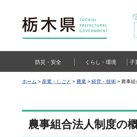
栃木県
防災・安全
くらし・環境
子
ホーム
>
産業・しごと
>
農業
>
経営・技術
> 農事
農事組合法人制度の