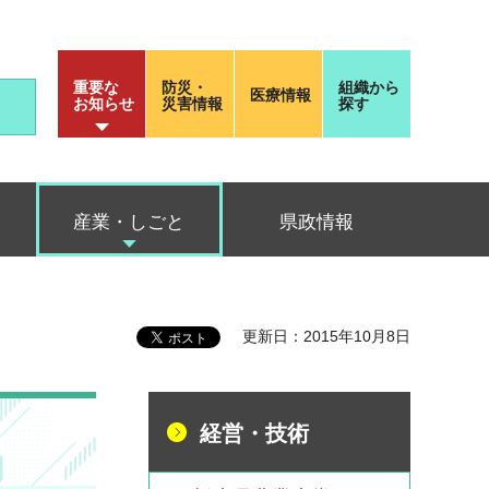
重要な
防災・
組織から
医療情報
お知らせ
災害情報
探す
産業・しごと
県政情報
更新日：2015年10月8日
経営・技術